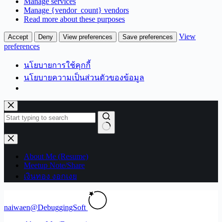
Manage services
Manage {vendor_count} vendors
Read more about these purposes
View
Accept
Deny
View preferences
Save preferences
preferences
นโยบายการใช้คุกกี้
นโยบายความเป็นส่วนตัวของข้อมูล
Skip
to
content
No
results
About Me (Resume)
Meetup Note/Share
เงินทอง งอกเงย
naiwaen@DebuggingSoft