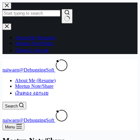
Skip
to
content
No
results
About Me (Resume)
Meetup Note/Share
เงินทอง งอกเงย
naiwaen@DebuggingSoft
About Me (Resume)
Meetup Note/Share
เงินทอง งอกเงย
Search
naiwaen@DebuggingSoft
Menu