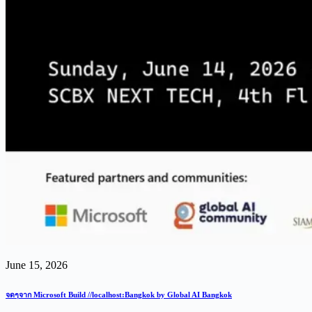
June 15, 2026
จดๆจาก Microsoft Build //localhost:Bangkok by Global AI Bangkok