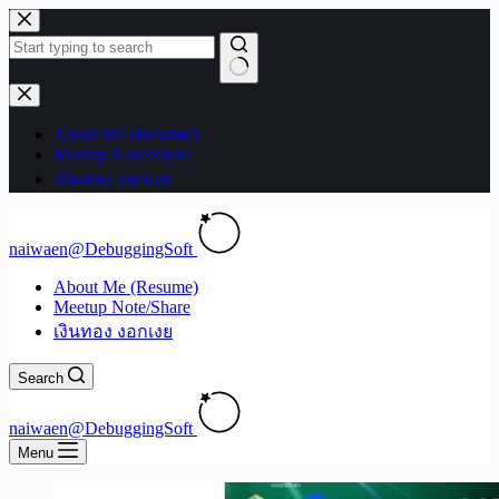
Skip
to
content
No
results
About Me (Resume)
Meetup Note/Share
เงินทอง งอกเงย
naiwaen@DebuggingSoft
About Me (Resume)
Meetup Note/Share
เงินทอง งอกเงย
Search
naiwaen@DebuggingSoft
Menu