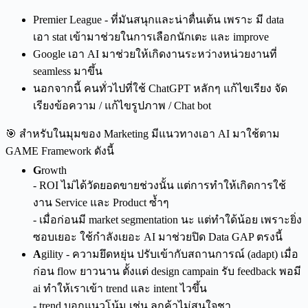
Premier League - ที่มันสนุกและน่าตื่นเต้น เพราะ มี data
เอา stat เข้ามาช่วยในการเลือกนักเตะ และ improve
Google เอา AI มาช่วยให้เกิดงานระหว่างหน่วยงานที่
seamless มาขึ้น
นอกจากนี้ คนทั่วไปที่ใช้ ChatGPT หลักๆ แก้ไขเรียง จัด
เรียงข้อความ / แก้ไขรูปภาพ / Chat bot
🎯 สำหรับในมุมของ Marketing มีแนวทางเอา AI มาใช้ตาม
GAME Framework ดังนี้
G
rowth
- ROI ไม่ได้วัดยอดขายช่วงนั้น แต่การทำให้เกิดการใช้
งาน Service และ Product ซ้ำๆ
- เมื่อก่อนมี market segmentation นะ แต่ทำใด้น้อย เพราะยิ่ง
ซอบเยอะ ใช้กำลังเยอะ AI มาช่วยปิด Data GAP ตรงนี้
A
gility - ความยึดหยุ่น ปรับเข้ากับสถานการณ์ (adapt) เมื่อ
ก่อน flow ยาวนาน ตั้งแต่ design campain รับ feedback พอมี
ai ทำให้เราเข้า trend และ intent ไวขึ้น
- trend บอกแนวโน้ม เช่น ลูกค้าไม่สนใจชา