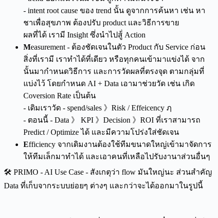
- intent root cause ของ trend นั้น ดูจากการค้นหา เช่น หา
ชาเพื่อสุขภาพ ต้องปรับ product และวิธีการขาย
ผลที่ได้ เรามี Insight ซึ่งนำไปสู้่ Action
M
easurement - ต้องชัดเจนในตัว Product กับ Service ก่อน
สิ่งที่เรามี เราทำได้ที่เดียว หรือทุกคนเข้ามาแข่งได้ จาก
นั้นมากำหนดวิธีการ และการวัดผลที่ตรงจุด ตามกลุ่มที่
แบ่งไว้ โดยกำหนด AI + Data เอามาช่วยวัด เช่น เกิด
Coversion Rate เป็นต้น
- เดิมเราวัด - spend/sales 》Risk / Effeicency ฦ
- ตอนนี้ - Data 》 KPI 》Decision 》ROI ที่เราสามารถ
Predict / Optimize ได้ และมีความโปร่งใส่ชัดเจน
E
fficiency จากเดิมงานต้องใช้ทีมขนาดใหญ่เข้ามาจัดการ
ให้ทีมเล็กมาทำได้ และเอาคนที่เหลือไปรับงานาส่วนอื่นๆ
🛠️ PRIMO - AI Use Case - สังเกตุว่า flow มันใหญ่นะ ส่วนสำคัญ
Data ที่เก็บจากระบบย่อยๆ ต่างๆ และกว่าจะได้ออกมาในรูปนี้