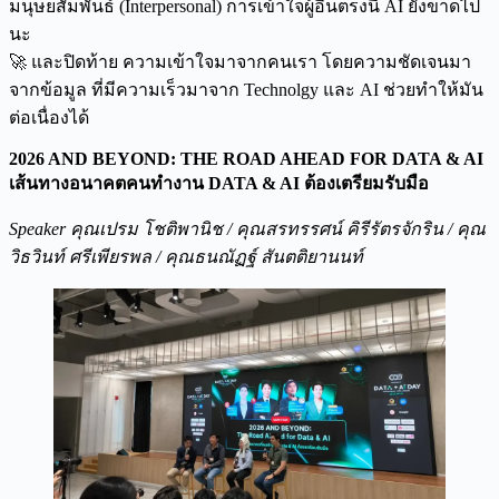
มนุษยสัมพันธ์ (Interpersonal) การเข้าใจผู้อื่นตรงนี้ AI ยังขาดไป
นะ
🚀 และปิดท้าย ความเข้าใจมาจากคนเรา โดยความชัดเจนมา
จากข้อมูล ที่มีความเร็วมาจาก Technolgy และ AI ช่วยทำให้มัน
ต่อเนื่องได้
2026 AND BEYOND: THE ROAD AHEAD FOR DATA & AI
เส้นทางอนาคตคนทำงาน DATA & AI ต้องเตรียมรับมือ
Speaker คุณเปรม โชติพานิช / คุณสรทรรศน์ คิรีรัตรจักริน / คุณ
วิธวินท์ ศรีเพียรพล / คุณธนณัฏฐ์ สันตติยานนท์