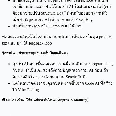
ช่วยแก้ปัญหาหน้างาน เช่น การตรวจสอบ Log จากเดิม
เราต้องมาอ่านเอง อันนี้โยนเข้า AI ให้มันแนะนำได้ (เรา
ต้องมาช่วยปรับ Structure Log ให้มันมีของออก) รวมถึง
เมื่อพบปัญหาแล้ว AI เข้ามาช่วยแก้ Fixed Bug
ช่วยขึ้นงาน MVP ไป Demo POC ได้ไวๆ
พอลดเวลาส่วนนี้ได้ เรามีเวลามาคิดมากขึ้น มองในมุม product
biz และ มา ให้ feedback loop
🎙️การมี AI เข้ามาเราคุยกับคนอื่นน้อยลงไหม ?
คุยกับ AI มากชึ้นลดเวลา ตอนนี้จากเดิม pair programming
กับคน มาเป็น AI รวมถึงถามปัญหาเราถาม AI ก่อน ถ้า
ต้องตัดสินใจอะไรค่อยมาถาม Senoir อีกที
แต่ในอนาคต เราจะคุยกับคนมากขึ้นจาก Code AI ที่สร้าง
ไว้ Vibe Coding
🚚 เอา AI เข้ามาใช้งานกันระดับไหน (Adaptive & Maturity)