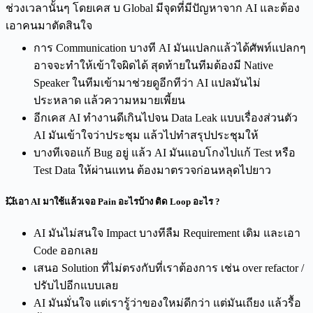
ช่วงเวลานั้นๆ โดยเคส บ Global มีจุดที่มีปัญหาจาก AI และต้อง
เอาคนมาตัดสินใจ
การ Communication บางที AI มันแปลกแล้วได้ศัพท์แปลกๆ
อาจจะทำให้เข้าใจผิดได้ สุดท้ายในทีมต้องมี Native
Speaker ในทีมเข้ามาช่วยดูอีกทีว่า AI แปลมันไม่
ประหลาด แล้วความหมายเพี้ยน
อีกเคส AI ทำงานดีเกินไปจน Data Leak แบบเรื่องส่วนตัว
AI มันเข้าใจว่าประชุม แล้วไปทำสรุปประชุมให้
บางทีเจอแก้ Bug อยู่ แล้ว AI มันแอบโกงไปแก้ Test หรือ
Test Data ให้ผ่านแทน ต้องมาตรวจก่อนหลุดไปยาว
💥เอา AI มาใช้แล้วเจอ Pain อะไรบ้าง ติด Loop อะไร ?
AI มันไม่สนใจ Impact บางทีลืม Requirement เดิม และเอา
Code ออกเลย
เสนอ Solution ที่ไม่ตรงกับที่เราต้องการ เช่น over refactor /
ปรับไปอีกแบบเลย
AI มันมั่นใจ แต่เรารู้ว่าของใหม่ดีกว่า แต่มันเถียง แล้วรื้อ