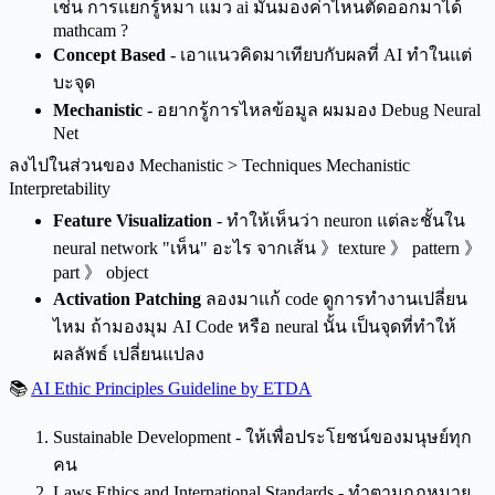
เช่น การแยกรู้หมา แมว ai มันมองค่าไหนตัดออกมาได้
mathcam ?
Concept Based
- เอาแนวคิดมาเทียบกับผลที่ AI ทำในแต่
บะจุด
Mechanistic
- อยากรู้การไหลข้อมูล ผมมอง Debug Neural
Net
ลงไปในส่วนของ Mechanistic > Techniques Mechanistic
Interpretability
Feature Visualization
- ทำให้เห็นว่า neuron แต่ละชั้นใน
neural network "เห็น" อะไร จากเส้น 》texture 》 pattern 》
part 》 object
Activation Patching
ลองมาแก้ code ดูการทำงานเปลี่ยน
ไหม ถ้ามองมุม AI Code หรือ neural นั้น เป็นจุดที่ทำให้
ผลลัพธ์ เปลี่ยนแปลง
📚
AI Ethic Principles Guideline by ETDA
Sustainable Development - ให้เพื่อประโยชน์ของมนุษย์ทุก
คน
Laws Ethics and International Standards - ทำตามกฏหมาย