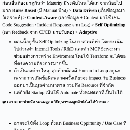
ก่อนอื่นต้องมาดูกันว่า Maturity มีระดับไหน ได้แก่ จากน้อยไป
มาก
Rules Based
(มี Manual บ้าง) >
Data Driven
(เก็บข้อมูลมา
วิเคราะห์) >
Context-Aware
(เอาข้อมูล + Context มาใช้ เช่น
Code Suggestion / Incident Response จาก Log) >
Self Optimizing
(เอา feedback จาก CI/CD มาปรับต่อ) >
Adaptive
ตอนนี้อยู่ขั้น Self Optimizing ในบางส่วนที่ทำ โดยจะเน้น
ไปส่วนทำ Internal Tools / R&D และทำ MCP Server มา
ช่วยอย่างการสร้าง Enviroment โดยใช้ Terraform จะได้ขอ
ที่ตรงความต้องการมากขึ้น
ถ้าเป็นองค์กรใหญ่ สุดท้ายต้องมี Human In Loop อยู่นะ
เพราะการเกิดข้อผิดพลาดครั้งเดียวจะ impact กับ Business
ออกมาเป็นมูลค่ามหาศาล รวมถึง Resource ที่จำกัด
แต่ถ้าฝั่ง Startup เน้นให้ Automate ทั่งหมดเท่าที่เป็นไปได้
🧩 เอา AI มาช่วยจัด Strategy แก้ปัญหาของลูกค้ายังไง ได้บ้างนะ ?
อาจจะใช้ทั้ง Loop ตั้งแต่ Business Oppirtunity / Use Case ที่