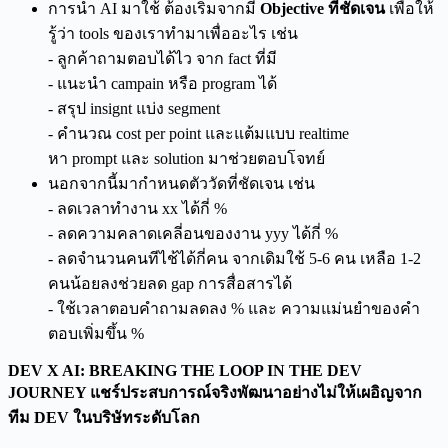
การนำ AI มาใช้ ต้องเริ่มจากมี
Objective ที่ชัดเจน
เพื่อให้
รู้ว่า tools ของเราทำมาเพื่ออะไร เช่น
- ลูกค้าถามตอบได้ไว จาก fact ที่มี
- แนะนำ campain หรือ program ได้
- สรุป insignt แบ่ง segment
- คำนวณ cost per point และแต้มแบบ realtime
หา prompt และ solution มาช่วยตอบโจทย์
นอกจากนี้มากำหนดตัววัดที่ชัดเจน เช่น
- ลดเวลาทำงาน xx ได้กี่ %
- ลดความคลาดเคลี่อนของงาน yyy ได้กี่ %
- ลดจำนวนคนทีไช้ได้กี่คน จากเดิมใช้ 5-6 คน เหลือ 1-2
คนน้อยลงช่วยลด gap การสื่อสารได้
- ใช้เวลาตอบคำถามลดลง % และ ความแม่นยำของคำ
ตอบเพิ่มขึ้น %
DEV X AI: BREAKING THE LOOP IN THE DEV
JOURNEY แชร์ประสบการณ์จริงพัฒนาอย่างไม่ให้เผอิญจาก
ทีม DEV ในบริษัทระดับโลก