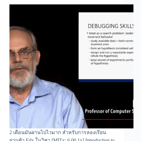
2 เดือนมันผ่านไปไวมาก สำหรับการลองเรียน
ผ่านตัว Edx ในวิชา [MITx: 6.00.1x] Introduction to