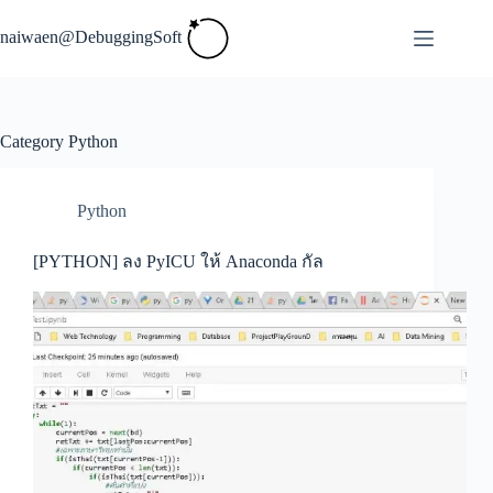
Skip
to
naiwaen@DebuggingSoft
content
Category
Python
Python
[PYTHON] ลง PyICU ให้ Anaconda กัล