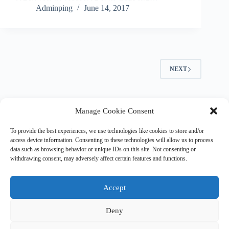
Adminping
June 14, 2017
NEXT
Manage Cookie Consent
To provide the best experiences, we use technologies like cookies to store and/or
ถ้าสนใจ Blog สรุปต่างๆ ลองมา Subscribe กันได้ครับ เดี๋ยว
access device information. Consenting to these technologies will allow us to process
จะมีเมล์จาก
donotreply@wordpress.com
มาให้กด Confirm
data such as browsing behavior or unique IDs on this site. Not consenting or
อีกทีครับ
withdrawing consent, may adversely affect certain features and functions.
Type your email…
Accept
Subscribe
Deny