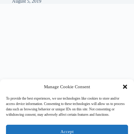
August 5, 2019
Manage Cookie Consent
ถ้าสนใจ Blog สรุปต่างๆ ลองมา Subscribe กันได้ครับ เดี๋ยว
To provide the best experiences, we use technologies like cookies to store and/or
access device information. Consenting to these technologies will allow us to process
จะมีเมล์จาก
donotreply@wordpress.com
มาให้กด Confirm
data such as browsing behavior or unique IDs on this site. Not consenting or
อีกทีครับ
withdrawing consent, may adversely affect certain features and functions.
Type your email…
Accept