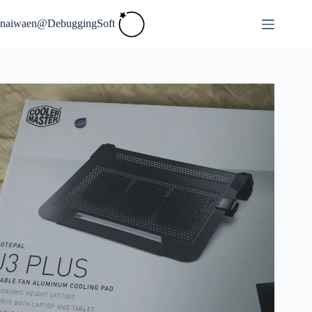
Skip
to
naiwaen@DebuggingSoft
content