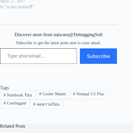
April 17, 2017
In "นายแว่นสตอรี่"
Discover more from naiwaen@DebuggingSoft
Subscribe to get the latest posts sent to your email.
Type your email…
Subscribe
Tags
#
Cooler Master
#
Notepal U3 Plus
#
Notebook ร้อน
#
Coolingpad
#
ลดความร้อน
Related Posts