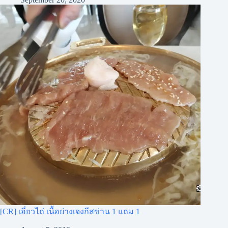
[CR] เอี่ยวไถ่ เนื้อย่างเจงกีสข่าน 1 แถม 1