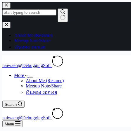
Skip
to
content
No
results
About Me (Resume)
Meetup Note/Share
เงินทอง งอกเงย
naiwaen@DebuggingSoft
More
About Me (Resume)
Meetup Note/Share
เงินทอง งอกเงย
Search
naiwaen@DebuggingSoft
Menu