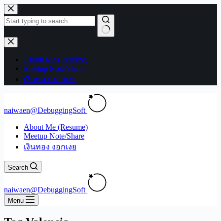
Skip
to
content
No
results
About Me (Resume)
Meetup Note/Share
เงินทอง งอกเงย
naiwaen@DebuggingSoft
About Me (Resume)
Meetup Note/Share
เงินทอง งอกเงย
Search
naiwaen@DebuggingSoft
Menu