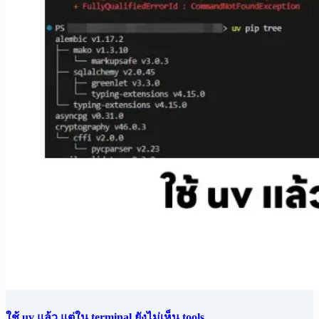
ใช้ uv แล้ว แต่ใน terminal ยังไม่เห็น tools