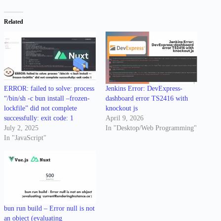
Related
ERROR: failed to solve: process
Jenkins Error: DevExpress-
“/bin/sh -c bun install –frozen-
dashboard error TS2416 with
lockfile” did not complete
knockout js
successfully: exit code: 1
April 9, 2026
July 2, 2025
In "Desktop/Web Programming"
In "JavaScript"
bun run build – Error null is not
an object (evaluating