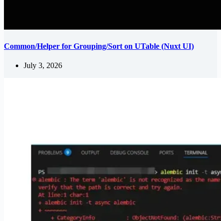
Common/Helper for Grouping/Sort on UTable (Nuxt UI)
July 3, 2026