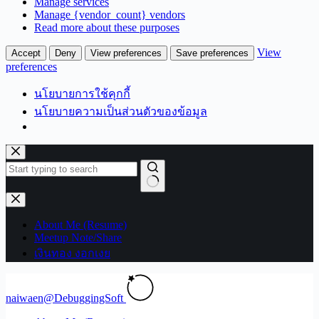
Manage services
Manage {vendor_count} vendors
Read more about these purposes
View
Accept
Deny
View preferences
Save preferences
preferences
นโยบายการใช้คุกกี้
นโยบายความเป็นส่วนตัวของข้อมูล
Skip
to
content
No
results
About Me (Resume)
Meetup Note/Share
เงินทอง งอกเงย
naiwaen@DebuggingSoft