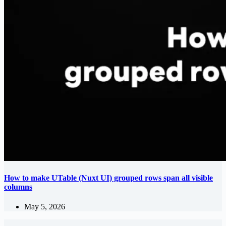
How to make UTable (Nuxt UI) grouped rows span all visible
columns
May 5, 2026