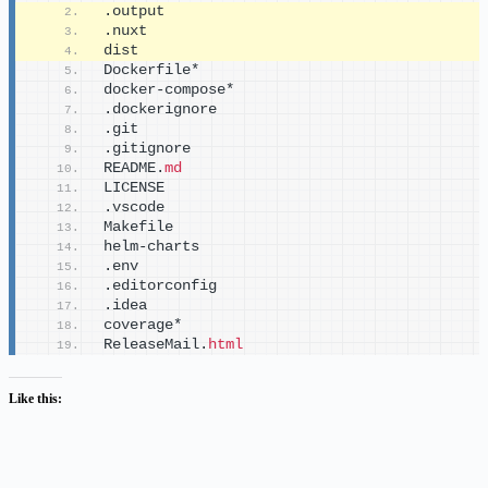
.output
.nuxt
dist
Dockerfile*
docker-compose*
.dockerignore
.git
.gitignore
README.
md
LICENSE
.vscode
Makefile
helm-charts
.env
.editorconfig
.idea
coverage*
ReleaseMail.
html
Like this: