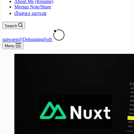
About Me (Resume)
Meetup Note/Share
เงินทอง งอกเงย
Search
naiwaen@DebuggingSoft
Menu