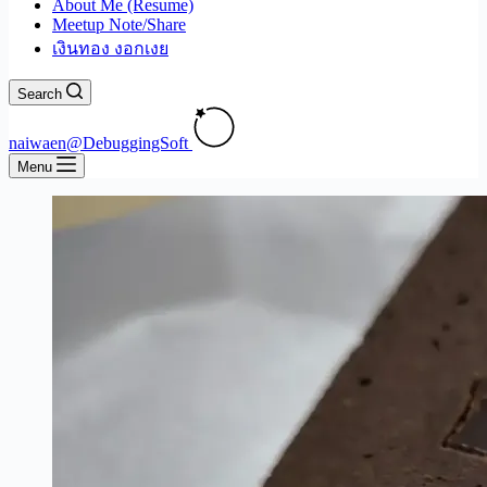
About Me (Resume)
Meetup Note/Share
เงินทอง งอกเงย
Search
naiwaen@DebuggingSoft
Menu