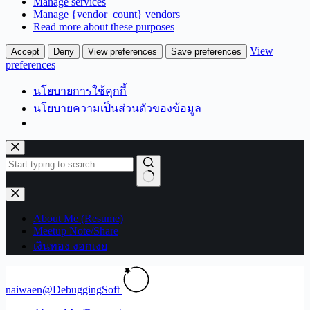
Manage services
Manage {vendor_count} vendors
Read more about these purposes
View
Accept
Deny
View preferences
Save preferences
preferences
นโยบายการใช้คุกกี้
นโยบายความเป็นส่วนตัวของข้อมูล
Skip
to
content
No
results
About Me (Resume)
Meetup Note/Share
เงินทอง งอกเงย
naiwaen@DebuggingSoft