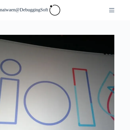
Skip
to
naiwaen@DebuggingSoft
content