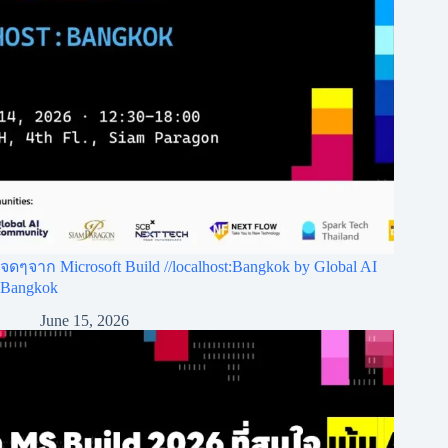
จดๆจาก Microsoft Build //localhost:Bangkok by Global AI
Bangkok
June 15, 2026