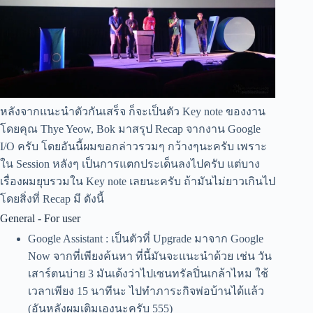
หลังจากแนะนำตัวกันเสร็จ ก็จะเป็นตัว Key note ของงาน
โดยคุณ Thye Yeow, Bok มาสรุป Recap จากงาน Google
I/O ครับ โดยอันนี้ผมขอกล่าวรวมๆ กว้างๆนะครับ เพราะ
ใน Session หลังๆ เป็นการแตกประเด็นลงไปครับ แต่บาง
เรื่องผมยุบรวมใน Key note เลยนะครับ ถ้ามันไม่ยาวเกินไป
โดยสิ่งที่ Recap มี ดังนี้
General - For user
Google Assistant : เป็นตัวที่ Upgrade มาจาก Google
Now จากที่เพียงค้นหา ที่นี้มันจะแนะนำด้วย เช่น วัน
เสาร์ตนบ่าย 3 มันเด้งว่าไปเซนทรัลปิ่นเกล้าไหม ใช้
เวลาเพียง 15 นาทีนะ ไปทำภาระกิจพ่อบ้านได้แล้ว
(อันหลังผมเติมเองนะครับ 555)