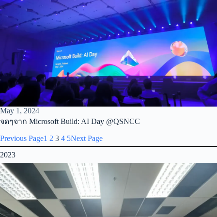
May 1, 2024
จดๆจาก Microsoft Build: AI Day @QSNCC
Previous Page
1
2
3
4
5
Next Page
2023