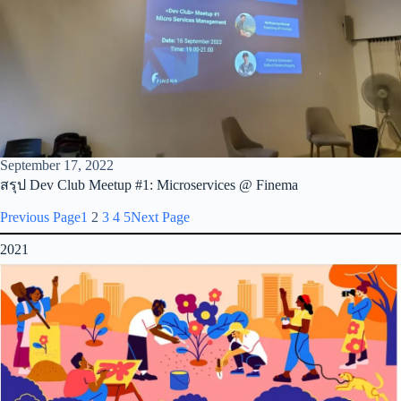
September 17, 2022
สรุป Dev Club Meetup #1: Microservices @ Finema
Previous Page
1
2
3
4
5
Next Page
2021