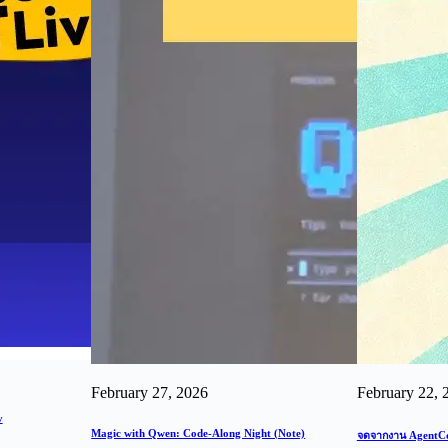
February 27, 2026
February 22, 
y
Magic with Qwen: Code-Along Night (Note)
จดจากงาน AgentC