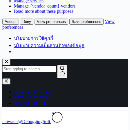
Manage services
Manage {vendor_count} vendors
Read more about these purposes
View
Accept
Deny
View preferences
Save preferences
preferences
นโยบายการใช้คุกกี้
นโยบายความเป็นส่วนตัวของข้อมูล
Skip
to
content
No
results
About Me (Resume)
Meetup Note/Share
เงินทอง งอกเงย
naiwaen@DebuggingSoft