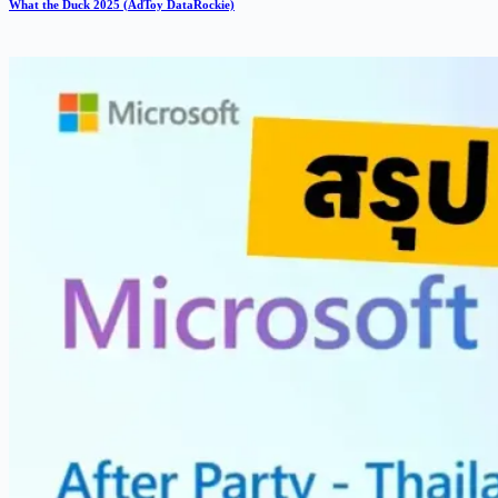
What the Duck 2025 (AdToy DataRockie)