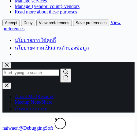
Manage services
Manage {vendor_count} vendors
Read more about these purposes
View
Accept
Deny
View preferences
Save preferences
preferences
นโยบายการใช้คุกกี้
นโยบายความเป็นส่วนตัวของข้อมูล
Skip
to
content
No
results
About Me (Resume)
Meetup Note/Share
เงินทอง งอกเงย
naiwaen@DebuggingSoft