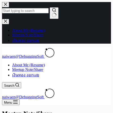
Skip
to
content
No
results
About Me (Resume)
Meetup Note/Share
เงินทอง งอกเงย
naiwaen@DebuggingSoft
About Me (Resume)
Meetup Note/Share
เงินทอง งอกเงย
Search
naiwaen@DebuggingSoft
Menu