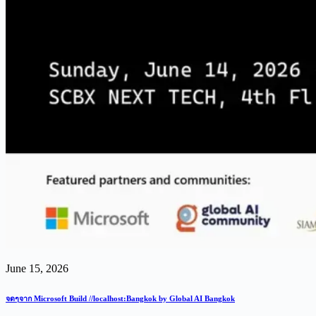
June 15, 2026
จดๆจาก Microsoft Build //localhost:Bangkok by Global AI Bangkok