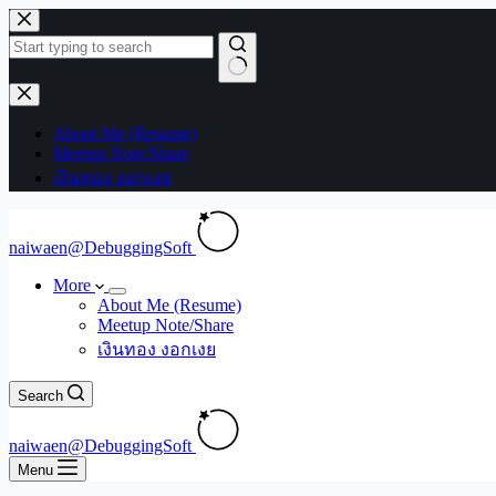
Skip
to
content
No
results
About Me (Resume)
Meetup Note/Share
เงินทอง งอกเงย
naiwaen@DebuggingSoft
More
About Me (Resume)
Meetup Note/Share
เงินทอง งอกเงย
Search
naiwaen@DebuggingSoft
Menu