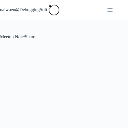
Skip
to
naiwaen@DebuggingSoft
content
Meetup Note/Share