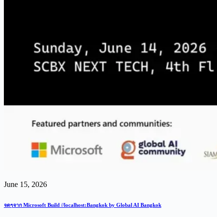
June 15, 2026
จดๆจาก Microsoft Build //localhost:Bangkok by Global AI Bangkok