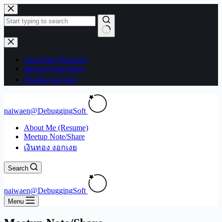
Skip
to
content
No
results
About Me (Resume)
Meetup Note/Share
เงินทอง งอกเงย
naiwaen@DebuggingSoft
About Me (Resume)
Meetup Note/Share
เงินทอง งอกเงย
Search
naiwaen@DebuggingSoft
Menu