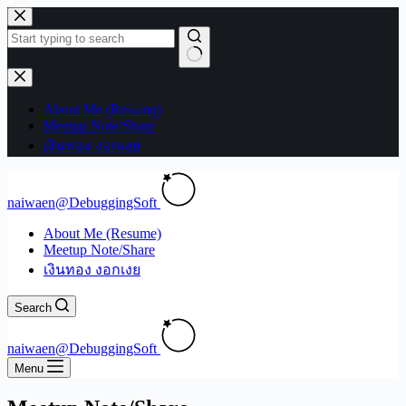
Skip
to
content
No
results
About Me (Resume)
Meetup Note/Share
เงินทอง งอกเงย
naiwaen@DebuggingSoft
About Me (Resume)
Meetup Note/Share
เงินทอง งอกเงย
Search
naiwaen@DebuggingSoft
Menu